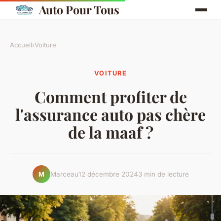
Auto Pour Tous
Accueil
›
Voiture
VOITURE
Comment profiter de
l'assurance auto pas chère
de la maaf ?
Marceau
12 décembre 2024
3 min de lecture
M