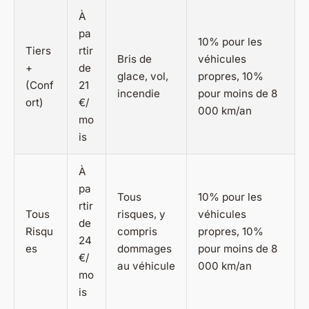
À
pa
10% pour les
Tiers
rtir
Bris de
véhicules
+
de
glace, vol,
propres, 10%
(Conf
21
incendie
pour moins de 8
ort)
€/
000 km/an
mo
is
À
pa
Tous
10% pour les
rtir
Tous
risques, y
véhicules
de
Risqu
compris
propres, 10%
24
es
dommages
pour moins de 8
€/
au véhicule
000 km/an
mo
is