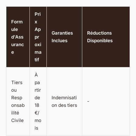
Pri
Form
x
ule
Ap
Garanties
Réductions
d'Ass
pr
Inclues
Disponibles
uranc
oxi
e
ma
tif
À
Tiers
pa
ou
rtir
Resp
de
Indemnisati
-
onsab
18
on des tiers
ilité
€/
Civile
mo
is