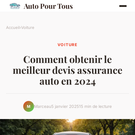
Auto Pour Tous
Accueil
›
Voiture
VOITURE
Comment obtenir le
meilleur devis assurance
auto en 2024
Marceau
5 janvier 2025
15 min de lecture
M