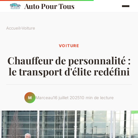
Auto Pour Tous
Accueil
›
Voiture
VOITURE
Chauffeur de personnalité :
le transport d'élite redéfini
Marceau
16 juillet 2025
10 min de lecture
M