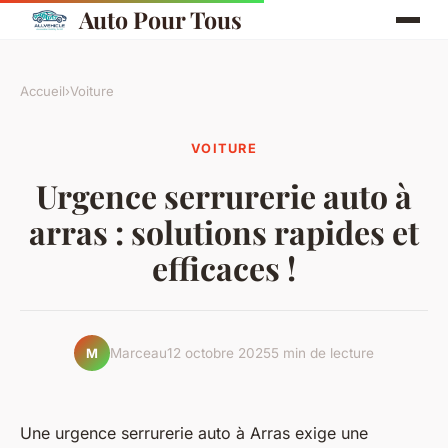
Auto Pour Tous
Accueil
›
Voiture
VOITURE
Urgence serrurerie auto à
arras : solutions rapides et
efficaces !
Marceau
12 octobre 2025
5 min de lecture
M
Une urgence serrurerie auto à Arras exige une