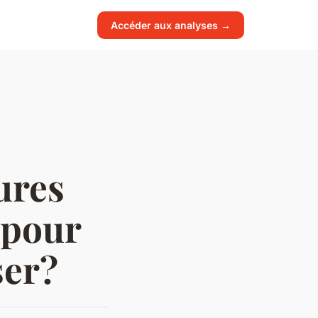
Accéder aux analyses →
ures
 pour
ser?