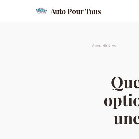
Auto Pour Tous
Accueil
›
News
Que
opti
une