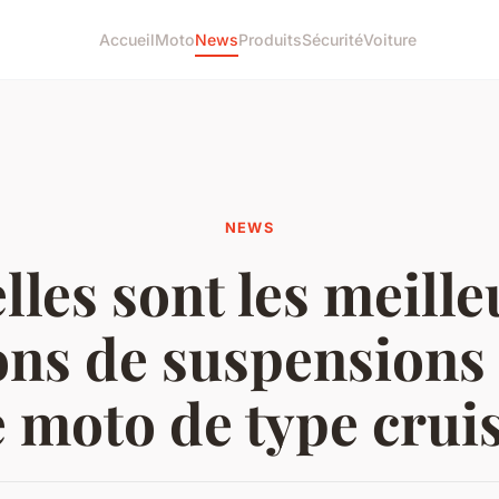
Accueil
Moto
News
Produits
Sécurité
Voiture
NEWS
lles sont les meille
ons de suspensions
 moto de type crui