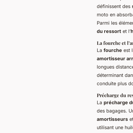
définissent des
moto en absorba
Parmi les élémen
du ressort
et l’
La fourche et l’
La
fourche
est 
amortisseur arr
longues distanc
déterminant dans
conduite plus d
Précharge du res
La
précharge d
des bagages. 
amortisseurs
et
utilisant une hu