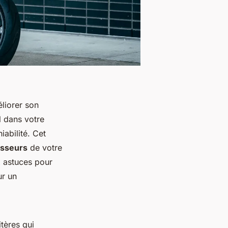
liorer son
l dans votre
abilité. Cet
isseurs
de votre
 astuces pour
ur un
itères qui