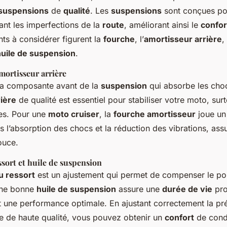
suspensions
de
qualité
. Les
suspensions
sont conçues pour
nt les imperfections de la
route
, améliorant ainsi le
confor
ts à considérer figurent la
fourche
, l’
amortisseur arrière
,
huile de suspension
.
amortisseur arrière
la composante avant de la
suspension
qui absorbe les cho
ière
de qualité est essentiel pour stabiliser votre moto, surt
es. Pour une
moto cruiser
, la
fourche amortisseur
joue un
 l’absorption des chocs et la réduction des vibrations, assu
ouce.
sort et huile de suspension
u ressort
est un ajustement qui permet de compenser le poi
Une bonne
huile de suspension
assure une
durée de vie
pro
 une performance optimale. En ajustant correctement la pr
ile de haute qualité, vous pouvez obtenir un
confort
de cond