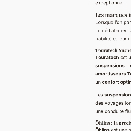
exceptionnel.
Les marques i
Lorsque l’on pa
immédiatement à 
fiabilité et leu
Touratech Susp
Touratech
est u
suspensions
. L
amortisseurs T
un
confort opti
Les
suspension
des voyages long
une conduite flu
Öhlins : la préc
Öhlins
est une 