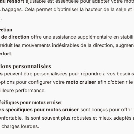
du ressort
ajustable est essentielle pour adapter votre mot
s bagages. Cela permet d’optimiser la hauteur de la selle et 
é
.
ection
 de direction
offre une assistance supplémentaire en stabili
l réduit les mouvements indésirables de la direction, augment
nfort
.
tions personnalisées
s
peuvent être personnalisées pour répondre à vos besoins
options pour configurer votre
moto cruiser
afin d’obtenir le
illeure performance.
écifiques pour motos cruiser
s spécifiques pour motos cruiser
sont conçus pour offrir
onfortable. Ils sont souvent plus robustes et mieux adaptés
x charges lourdes.