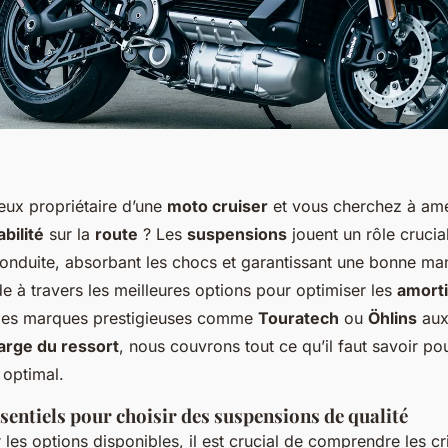
eux propriétaire d’une
moto cruiser
et vous cherchez à amé
abilité
sur la
route
? Les
suspensions
jouent un rôle crucia
onduite, absorbant les chocs et garantissant une bonne mani
de à travers les meilleures options pour optimiser les
amort
Des marques prestigieuses comme
Touratech
ou
Öhlins
aux
arge du ressort
, nous couvrons tout ce qu’il faut savoir po
optimal.
ssentiels pour choisir des suspensions de qualité
 les options disponibles, il est crucial de comprendre les cr