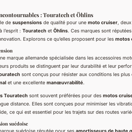
ncontournables : Touratech et Öhlins
rle de
suspensions
de qualité pour une
moto cruiser
, deux
l’esprit :
Touratech
et
Öhlins
. Ces marques sont réputées
r innovation. Explorons ce qu’elles proposent pour les
motos 
ension
ne marque allemande spécialisée dans les accessoires moto
eurs produits se distinguent par leur durabilité et leur perf
ouratech
sont conçus pour résister aux conditions les plus di
mal
et une excellente
manœuvrabilité
.
s Touratech
sont souvent préférées pour des
motos cruis
ue distance. Elles sont conçues pour minimiser les vibratio
ide, ce qui est essentiel pour les trajets sur des routes varié
ision suédoise
marque suédoise réputée pour ses
amortisseurs de haute q