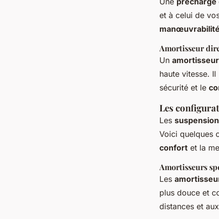
Une
précharge 
et à celui de vo
manœuvrabilit
Amortisseur dir
Un
amortisseur
haute vitesse. I
sécurité et le
co
Les configura
Les
suspension
Voici quelques 
confort
et la me
Amortisseurs sp
Les
amortisseur
plus douce et c
distances et au