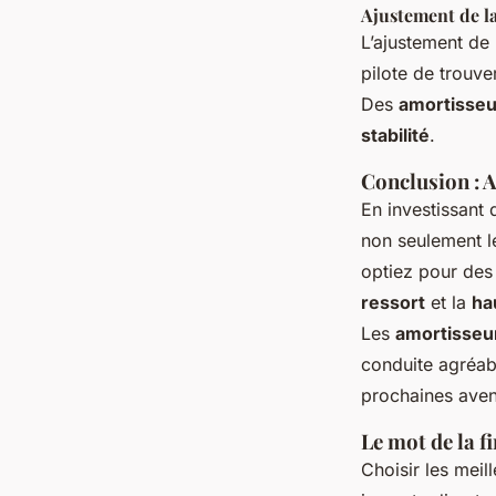
Ajustement de la
L’ajustement de
pilote de trouve
Des
amortisseu
stabilité
.
Conclusion : 
En investissant
non seulement 
optiez pour des
ressort
et la
ha
Les
amortisseu
conduite agréabl
prochaines aven
Le mot de la f
Choisir les meil