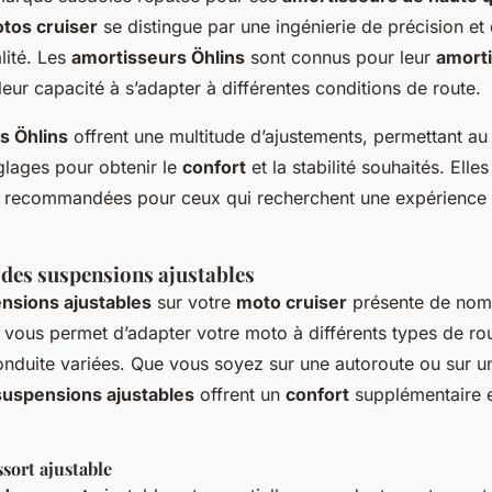
tos cruiser
se distingue par une ingénierie de précision et
lité. Les
amortisseurs Öhlins
sont connus pour leur
amort
leur capacité à s’adapter à différentes conditions de route.
s Öhlins
offrent une multitude d’ajustements, permettant au 
glages pour obtenir le
confort
et la stabilité souhaités. Elles
t recommandées pour ceux qui recherchent une expérience
 des suspensions ajustables
nsions ajustables
sur votre
moto cruiser
présente de nom
 vous permet d’adapter votre moto à différents types de rou
onduite variées. Que vous soyez sur une autoroute ou sur u
suspensions ajustables
offrent un
confort
supplémentaire e
sort ajustable