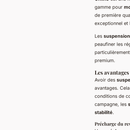
gamme pour
mo
de première qua
exceptionnel et 
Les
suspension
peaufiner les ré
particulièremen
premium.
Les avantages
Avoir des
suspe
avantages. Cela
conditions de c
campagne, les
stabilité
.
Précharge du res