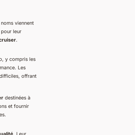
 noms viennent
 pour leur
cruiser
.
, y compris les
ormance. Les
fficiles, offrant
er
destinées à
ns et fournir
es.
ualité
. Leur