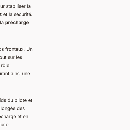
 stabiliser la
t
et la sécurité.
 la
précharge
cs frontaux. Un
out sur les
 rôle
rant ainsi une
ds du pilote et
longée des
écharge et en
uite